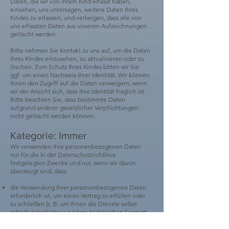
Daten, die wir von ihrem Kind erfasst haben,
einsehen, uns untersagen, weitere Daten Ihres
Kindes zu erfassen, und verlangen, dass alle von
uns erfassten Daten aus unseren Aufzeichnungen
gelöscht werden.
Bitte nehmen Sie Kontakt zu uns auf, um die Daten
Ihres Kindes einzusehen, zu aktualisieren oder zu
löschen. Zum Schutz Ihres Kindes bitten wir Sie
ggf. um einen Nachweis Ihrer Identität. Wir können
Ihnen den Zugriff auf die Daten verweigern, wenn
wir der Ansicht sich, dass Ihre Identität fraglich ist.
Bitte beachten Sie, dass bestimmte Daten
aufgrund anderer gesetzlicher Verpflichtungen
nicht gelöscht werden können.
Kategorie: Immer
Wir verwenden Ihre personenbezogenen Daten
nur für die in der Datenschutzrichtlinie
festgelegten Zwecke und nur, wenn wir davon
überzeugt sind, dass:
die Verwendung Ihrer personenbezogenen Daten
erforderlich ist, um einen Vertrag zu erfüllen oder
zu schließen (z. B. um Ihnen die Dienste selbst
oder Kundenbetreuung bzw. technischen Support
bereitzustellen);
die Verwendung Ihrer personenbezogenen Daten