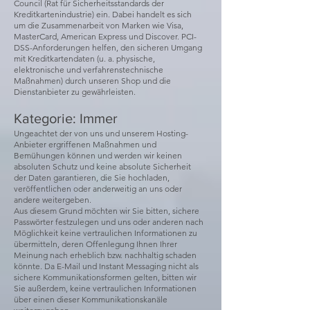
Council (Rat für Sicherheitsstandards der
Kreditkartenindustrie) ein. Dabei handelt es sich
um die Zusammenarbeit von Marken wie Visa,
MasterCard, American Express und Discover. PCI-
DSS-Anforderungen helfen, den sicheren Umgang
mit Kreditkartendaten (u. a. physische,
elektronische und verfahrenstechnische
Maßnahmen) durch unseren Shop und die
Dienstanbieter zu gewährleisten.
Kategorie: Immer
Ungeachtet der von uns und unserem Hosting-
Anbieter ergriffenen Maßnahmen und
Bemühungen können und werden wir keinen
absoluten Schutz und keine absolute Sicherheit
der Daten garantieren, die Sie hochladen,
veröffentlichen oder anderweitig an uns oder
andere weitergeben.
Aus diesem Grund möchten wir Sie bitten, sichere
Passwörter festzulegen und uns oder anderen nach
Möglichkeit keine vertraulichen Informationen zu
übermitteln, deren Offenlegung Ihnen Ihrer
Meinung nach erheblich bzw. nachhaltig schaden
könnte. Da E-Mail und Instant Messaging nicht als
sichere Kommunikationsformen gelten, bitten wir
Sie außerdem, keine vertraulichen Informationen
über einen dieser Kommunikationskanäle