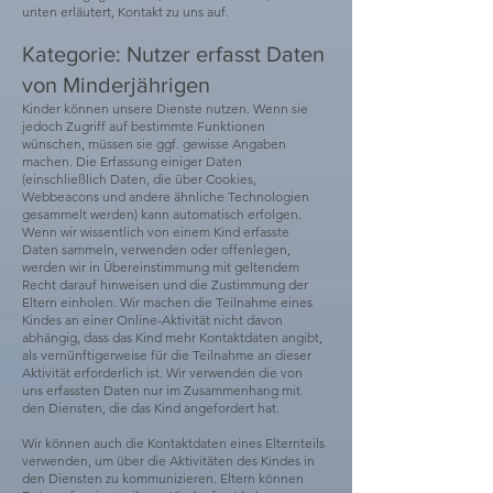
unten erläutert, Kontakt zu uns auf.
Kategorie: Nutzer erfasst Daten
von Minderjährigen
Kinder können unsere Dienste nutzen. Wenn sie
jedoch Zugriff auf bestimmte Funktionen
wünschen, müssen sie ggf. gewisse Angaben
machen. Die Erfassung einiger Daten
(einschließlich Daten, die über Cookies,
Webbeacons und andere ähnliche Technologien
gesammelt werden) kann automatisch erfolgen.
Wenn wir wissentlich von einem Kind erfasste
Daten sammeln, verwenden oder offenlegen,
werden wir in Übereinstimmung mit geltendem
Recht darauf hinweisen und die Zustimmung der
Eltern einholen. Wir machen die Teilnahme eines
Kindes an einer Online-Aktivität nicht davon
abhängig, dass das Kind mehr Kontaktdaten angibt,
als vernünftigerweise für die Teilnahme an dieser
Aktivität erforderlich ist. Wir verwenden die von
uns erfassten Daten nur im Zusammenhang mit
den Diensten, die das Kind angefordert hat.
Wir können auch die Kontaktdaten eines Elternteils
verwenden, um über die Aktivitäten des Kindes in
den Diensten zu kommunizieren. Eltern können