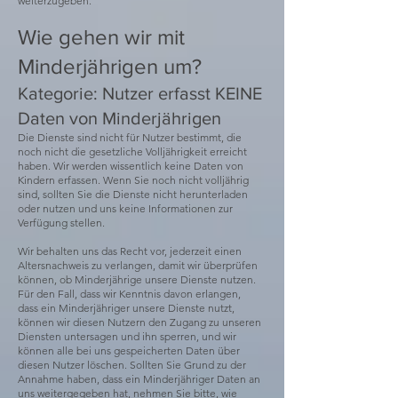
weiterzugeben.
Wie gehen wir mit
Minderjährigen um?
Kategorie: Nutzer erfasst KEINE
Daten von Minderjährigen
Die Dienste sind nicht für Nutzer bestimmt, die
noch nicht die gesetzliche Volljährigkeit erreicht
haben. Wir werden wissentlich keine Daten von
Kindern erfassen. Wenn Sie noch nicht volljährig
sind, sollten Sie die Dienste nicht herunterladen
oder nutzen und uns keine Informationen zur
Verfügung stellen.
Wir behalten uns das Recht vor, jederzeit einen
Altersnachweis zu verlangen, damit wir überprüfen
können, ob Minderjährige unsere Dienste nutzen.
Für den Fall, dass wir Kenntnis davon erlangen,
dass ein Minderjähriger unsere Dienste nutzt,
können wir diesen Nutzern den Zugang zu unseren
Diensten untersagen und ihn sperren, und wir
können alle bei uns gespeicherten Daten über
diesen Nutzer löschen. Sollten Sie Grund zu der
Annahme haben, dass ein Minderjähriger Daten an
uns weitergegeben hat, nehmen Sie bitte, wie