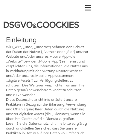
DSGVO
COOCKIES
&
Einleitung
Wir („wir“, „uns“, „unser/e“) nehmen den Schutz
der Daten der Nutzer („Nutzer“ oder „Sie“) unserer
Website und/oder unseres Mobile-App (die
„Website“ bzw. der „Mobile-App“) sehr ernst und
verpflichten uns, die Informationen, die Nutzer uns
in Verbindung mit der Nutzung unserer Website
und/oder unseres Mobile-App (zusammen:
„digitale Assets“) zur Verfügung stellen, zu
schützen. Des Weiteren verpflichten wir uns, Ihre
Daten gemäß anwendbarem Recht zu schützen
und zu verwenden.
Diese Datenschutzrichtlinie erläutert unsere
Praktiken in Bezug auf die Erfassung, Verwendung
und Offenlegung Ihrer Daten durch die Nutzung
unserer digitalen Assets (die „Dienste“), wenn Sie
über Ihre Geräte auf die Dienste zugreifen.
Lesen Sie die Datenschutzrichtlinie bitte sorgfältig
durch und stellen Sie sicher, dass Sie unsere
Praktiken in Bezug auf Ihre Daten vollumfänglich